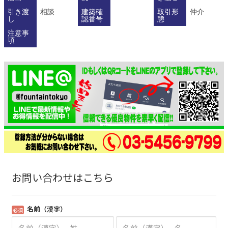
引き渡
相談
建築確
取引形
仲介
し
認番号
態
注意事
項