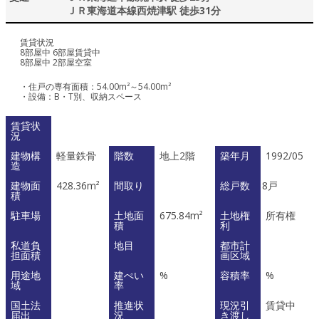
ＪＲ東海道本線西焼津駅 徒歩31分
賃貸状況
8部屋中 6部屋賃貸中
8部屋中 2部屋空室
・住戸の専有面積：54.00m²～54.00m²
・設備：B・T別、収納スペース
賃貸状
況
建物構
軽量鉄骨
階数
地上2階
築年月
1992/05
造
建物面
428.36m²
間取り
総戸数
8戸
積
駐車場
土地面
675.84m²
土地権
所有権
積
利
私道負
地目
都市計
担面積
画区域
用途地
建ぺい
%
容積率
%
域
率
国土法
推進状
現況引
賃貸中
届出
況
き渡し