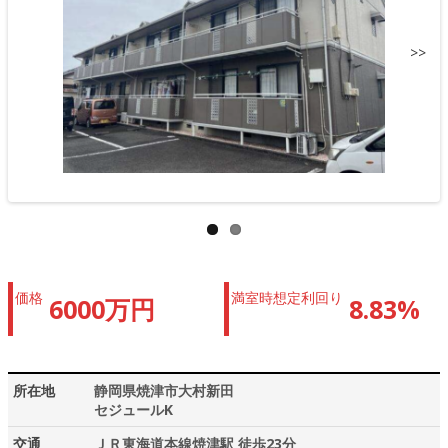
>>
価格
満室時想定利回り
6000万円
8.83%
所在地
静岡県焼津市大村新田
セジュールK
交通
ＪＲ東海道本線焼津駅 徒歩23分