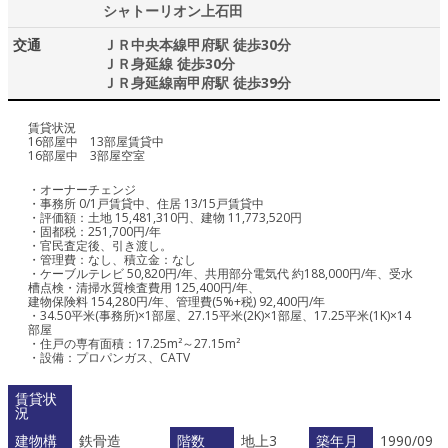
シャトーリオン上石田
交通
ＪＲ中央本線甲府駅 徒歩30分
ＪＲ身延線 徒歩30分
ＪＲ身延線南甲府駅 徒歩39分
賃貸状況
16部屋中 13部屋賃貸中
16部屋中 3部屋空室
・オーナーチェンジ
・事務所 0/1戸賃貸中、住居 13/15戸賃貸中
・評価額：土地 15,481,310円、建物 11,773,520円
・固都税：251,700円/年
・官民査定後、引き渡し。
・管理費：なし、積立金：なし
・ケーブルテレビ 50,820円/年、共用部分電気代 約188,000円/年、受水
槽点検・清掃水質検査費用 125,400円/年、
建物保険料 154,280円/年、管理費(5%+税) 92,400円/年
・34.50平米(事務所)×1部屋、27.15平米(2K)×1部屋、17.25平米(1K)×14
部屋
・住戸の専有面積：17.25m²～27.15m²
・設備：プロパンガス、CATV
賃貸状
況
建物構
鉄骨造
階数
地上3
築年月
1990/09