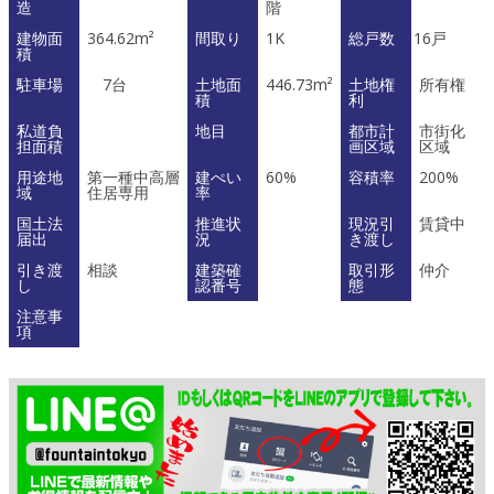
造
階
建物面
364.62m²
間取り
1K
総戸数
16戸
積
駐車場
7台
土地面
446.73m²
土地権
所有権
積
利
私道負
地目
都市計
市街化
担面積
画区域
区域
用途地
第一種中高層
建ぺい
60%
容積率
200%
域
住居専用
率
国土法
推進状
現況引
賃貸中
届出
況
き渡し
引き渡
相談
建築確
取引形
仲介
し
認番号
態
注意事
項