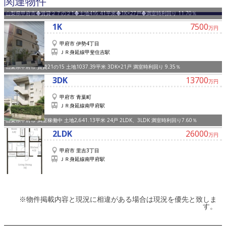
関連物件
山梨県甲府市◆賃貸２７の２1◆土地416.41平米◆1K×27戸◆満室時利回り 11.70％
1K
7500
万円
甲府市 伊勢4丁目
ＪＲ身延線甲斐住吉駅
山梨県甲府市 賃貸21の15 土地1037.39平米 3DK×21戸 満室時利回り 9.35％
3DK
13700
万円
甲府市 青葉町
ＪＲ身延線南甲府駅
山梨県甲府市 満室稼働中 土地2,641.13平米 24戸 2LDK、3LDK 満室時利回り7.60％
2LDK
26000
万円
甲府市 里吉3丁目
ＪＲ身延線南甲府駅
※物件掲載内容と現況に相違がある場合は現況を優先と致しま
す。