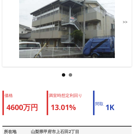
>>
価格
満室時想定利回り
間取
4600万円
13.01%
1K
所在地
山梨県甲府市上石田2丁目