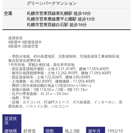
グリーンパークマンション
交通
札幌市営東西線東札幌駅 徒歩10分
札幌市営東豊線豊平公園駅 徒歩13分
札幌市営東西線白石駅 徒歩16分
賃貸状況
8部屋中 6部屋賃貸中
8部屋中 2部屋空室
・準防火地域、45m高度地区、日影規制有、宅地造成等工事規制区域、
集合型居住誘導区域、
1号市街地、景観計画区域、居住系市街地
・固定資産課税評価額：土地 6,131,474円、建物 17,059,400円
・都市計画課税標準額：土地 12,262,950円、建物 17,059,400円
・固定資産税等：土地 122,628円、建物 290,009円
・土地価格：42,982,800円、建物価格：17,059,400円
・隅切り部分道路拡幅計画あり(現況5mから10mへ)
・各階の面積：1階 118.02㎡ / 2階～3階 151.18㎡
・住戸の専有面積：41.31㎡～50.34㎡
・地勢：平坦
・設備：ガスコンロ、灯油FFストーブ、ガス給湯器、インターホン、洗
面化粧台、バストイレ別、バルコニー
賃貸状
況
建物構
鉄骨造
階数
地上3階
築年月
1992/10