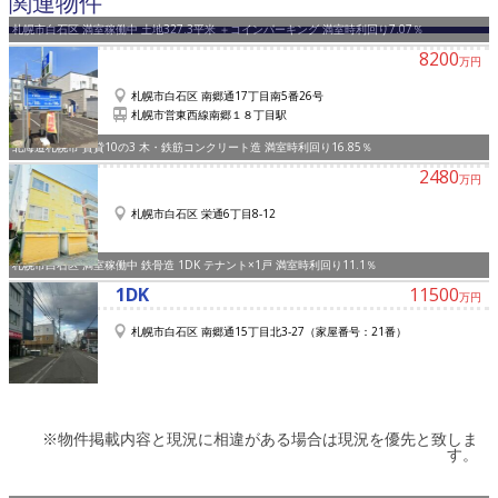
関連物件
札幌市白石区 満室稼働中 土地327.3平米 ＋コインパーキング 満室時利回り7.07％
8200
万円
札幌市白石区 南郷通17丁目南5番26号
札幌市営東西線南郷１８丁目駅
北海道札幌市 賃貸10の3 木・鉄筋コンクリート造 満室時利回り16.85％
2480
万円
札幌市白石区 栄通6丁目8-12
札幌市白石区 満室稼働中 鉄骨造 1DK テナント×1戸 満室時利回り11.1％
1DK
11500
万円
札幌市白石区 南郷通15丁目北3-27（家屋番号：21番）
※物件掲載内容と現況に相違がある場合は現況を優先と致しま
す。