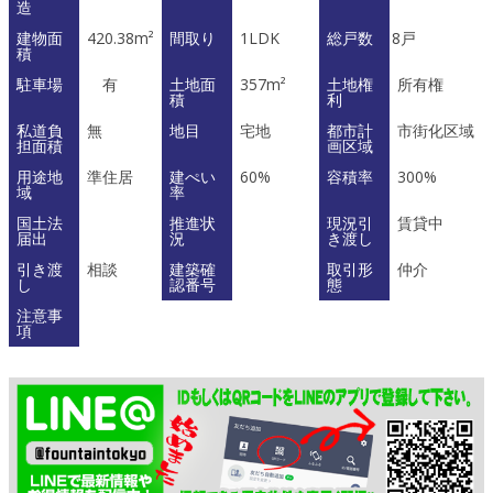
造
建物面
420.38m²
間取り
1LDK
総戸数
8戸
積
駐車場
有
土地面
357m²
土地権
所有権
積
利
私道負
無
地目
宅地
都市計
市街化区域
担面積
画区域
用途地
準住居
建ぺい
60%
容積率
300%
域
率
国土法
推進状
現況引
賃貸中
届出
況
き渡し
引き渡
相談
建築確
取引形
仲介
し
認番号
態
注意事
項