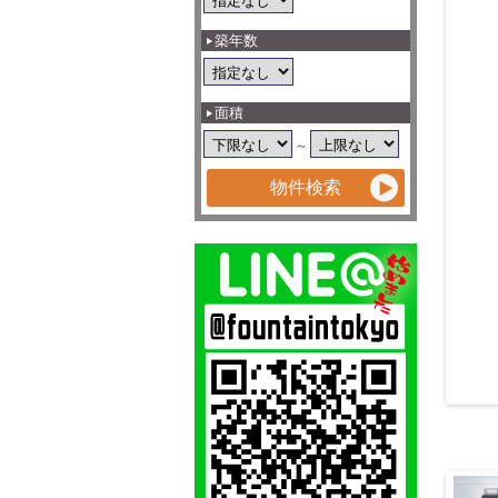
築年数
面積
～