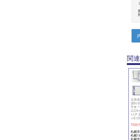
関連
北海道
貸8の6
平米 1
2LD
×2戸
り8.0
7500
札幌市
札幌1
札幌市