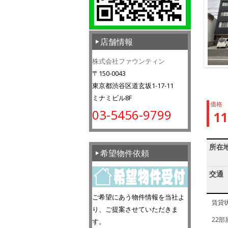
店舗情報
株式会社ファウンティン
〒150-0043
東京都渋谷区道玄坂1-17-11
ミナミビル8F
価格
03-5456-9799
1
所在
希望物件依頼
交通
ご希望にあう物件情報を当社よ
賃貸
り、ご提案させていただきま
22部
す。