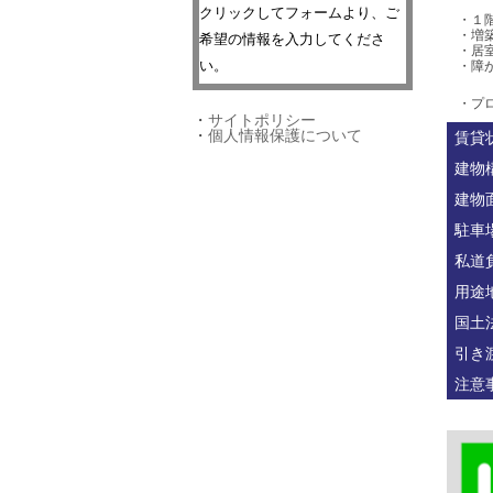
クリックしてフォームより、ご
・１
・増
希望の情報を入力してくださ
・居
い。
・障
・プ
・
サイトポリシー
・
個人情報保護について
賃貸
建物
建物
駐車
私道
用途
国土
引き
注意