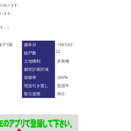
があります。
います。
す。）
地下1階
築年月
1987/03
22
総戸数
土地権利
所有権
都市計画区域
容積率
200%
現況引き渡し
賃貸中
取引形態
仲介