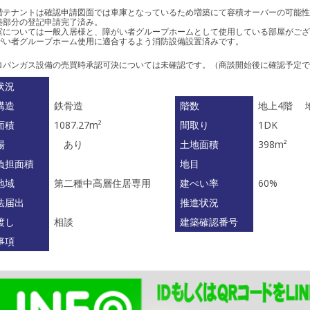
階テナントは確認申請図面では車庫となっているため増築にて容積オーバーの可能性
築部分の登記申請完了済み。
室については一般入居様と、障がい者グループホームとして使用している部屋がござ
がい者グループホーム使用に適合するよう消防設備設置済みです。
ロパンガス設備の売買時承認可決については未確認です。（商談開始後に確認予定で
状況
構造
鉄骨造
階数
地上4階 
面積
1087.27m²
間取り
1DK
場
あり
土地面積
398m²
負担面積
地目
地域
第二種中高層住居専用
建ぺい率
60%
法届出
推進状況
渡し
相談
建築確認番号
事項