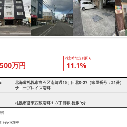
満室時想定利回り
1500万円
11.1%
地
北海道札幌市白石区南郷通15丁目北3-27（家屋番号：21番）
サニープレイス南郷
札幌市営東西線南郷１３丁目駅 徒歩9分
状況
屋 満室稼働中