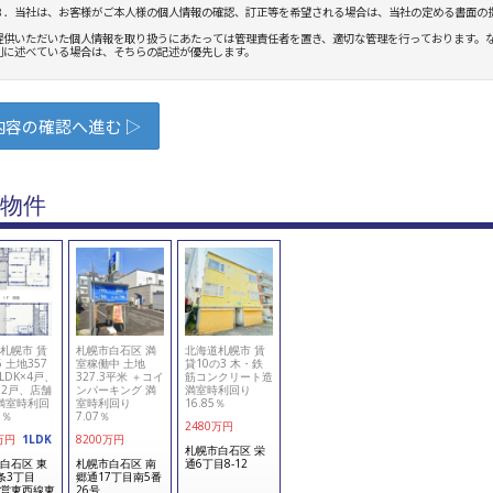
物件
札幌市 賃
札幌市白石区 満
北海道札幌市 賃
 土地357
室稼働中 土地
貸10の3 木・鉄
LDK×4戸、
327.3平米 ＋コイ
筋コンクリート造
K×2戸、店舗
ンパーキング 満
満室時利回り
 満室時利回
室時利回り
16.85％
9％
7.07％
2480
万円
万円
1LDK
8200
万円
札幌市白石区 栄
白石区 東
札幌市白石区 南
通6丁目8-12
条3丁目
郷通17丁目南5番
営東西線東
26号