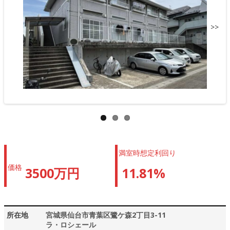
>>
満室時想定利回り
価格
3500万円
11.81%
所在地
宮城県仙台市青葉区鷺ケ森2丁目3-11
ラ・ロシェール