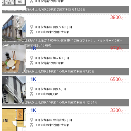
仙台市営南北線台原駅
宮城県仙台市 賃貸8の4 土地460.65平米 満室時利回り11.62％
3800
万円
仙台市青葉区 国見ケ丘6丁目
ＪＲ仙山線東北福祉大前駅
宮城県仙台市 賃貸23の17 土地211.00平米 個室1R×13室(ロフト付）、ドミトリー×10室＋
LDK（共用部）満室時利回り13.09%
1R
9700
万円
仙台市青葉区 旭ヶ丘1丁目
仙台市営南北線台原駅
宮城県仙台市 賃貸8の6 土地199.81平米 1K×8戸 満室時利回り7.86％
1K
6500
万円
仙台市青葉区 国見4丁目
ＪＲ仙山線国見駅
宮城県仙台市 賃貸8の5 土地299.14平米 1K×8戸 満室時利回り 12.54％
1K
3300
万円
仙台市青葉区 中山吉成2丁目
ＪＲ仙山線東北福祉大前駅