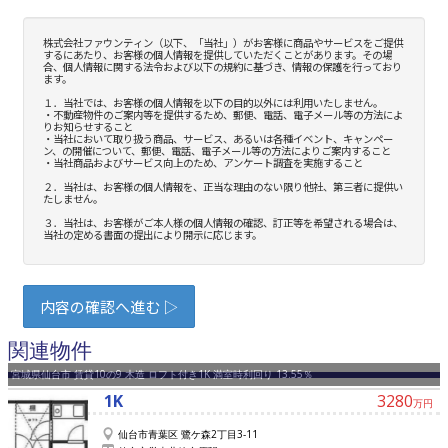
関連物件
宮城県仙台市 賃貸10の9 木造 ロフト付き1K 満室時利回り 13.55％
1K
3280
万円
仙台市青葉区 鷺ケ森2丁目3-11