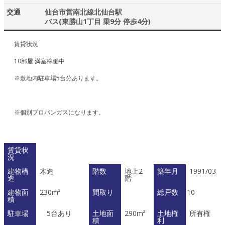
交通
仙台市営南北線北仙台駅
バス(東勝山1丁目 乗9分 停歩4分)
賃貸状況
10部屋 満室稼働中
※敷地内駐車場5台分あります。
※個別プロパンガスになります。
賃貸状
況
建物構
木造
階数
地上2
築年月
1991/03
造
階
建物面
230m²
間取り
総戸数
10
積
駐車場
5台あり
土地面
290m²
土地権
所有権
積
利