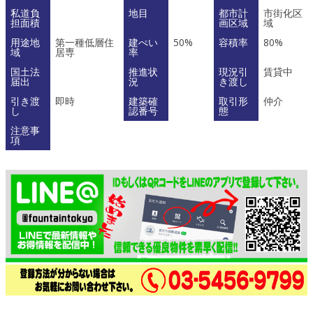
私道負
地目
都市計
市街化区
担面積
画区域
域
用途地
第一種低層住
建ぺい
50%
容積率
80%
域
居専
率
国土法
推進状
現況引
賃貸中
届出
況
き渡し
引き渡
即時
建築確
取引形
仲介
し
認番号
態
注意事
項