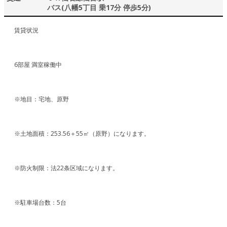
バス(八幡5丁目 乗17分 停歩5分)
賃貸状況
6部屋 満室稼働中
※地目：宅地、原野
※土地面積：253.56＋55㎡（原野）になります。
※防火制限：法22条区域になります。
※駐車場台数：5台