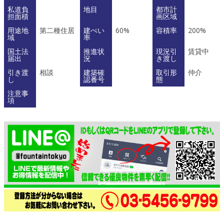
私道負
地目
都市計
担面積
画区域
用途地
第二種住居
建ぺい
60%
容積率
200%
域
率
国土法
推進状
現況引
賃貸中
届出
況
き渡し
引き渡
相談
建築確
取引形
仲介
し
認番号
態
注意事
項