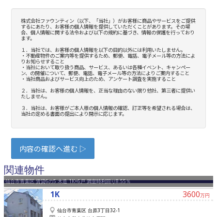
関連物件
仙台市青葉区 賃貸6の5 木造 1K×6戸 満室時利回り8.55％
1K
3600
万円
仙台市青葉区 台原3丁目32-1