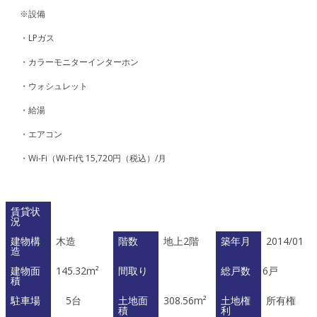
※設備
・LPガス
・カラーモニターインターホン
・ウォシュレット
・給湯
・エアコン
・Wi-Fi（Wi-Fi代 15,720円（税込）/月
賃貸状
況
建物構
木造
階数
地上2階
築年月
2014/01
造
建物面
145.32m²
間取り
総戸数
6戸
積
駐車場
5台
土地面
308.56m²
土地権
所有権
積
利