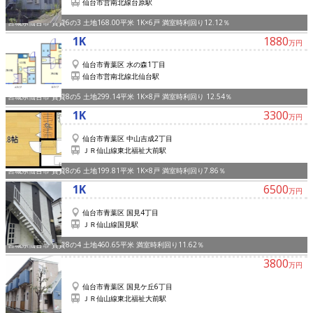
仙台市営南北線台原駅
宮城県仙台市 賃貸6の3 土地168.00平米 1K×6戸 満室時利回り12.12％
1K
1880
万円
仙台市青葉区 水の森1丁目
仙台市営南北線北仙台駅
宮城県仙台市 賃貸8の5 土地299.14平米 1K×8戸 満室時利回り 12.54％
1K
3300
万円
仙台市青葉区 中山吉成2丁目
ＪＲ仙山線東北福祉大前駅
宮城県仙台市 賃貸8の6 土地199.81平米 1K×8戸 満室時利回り7.86％
1K
6500
万円
仙台市青葉区 国見4丁目
ＪＲ仙山線国見駅
宮城県仙台市 賃貸8の4 土地460.65平米 満室時利回り11.62％
3800
万円
仙台市青葉区 国見ケ丘6丁目
ＪＲ仙山線東北福祉大前駅